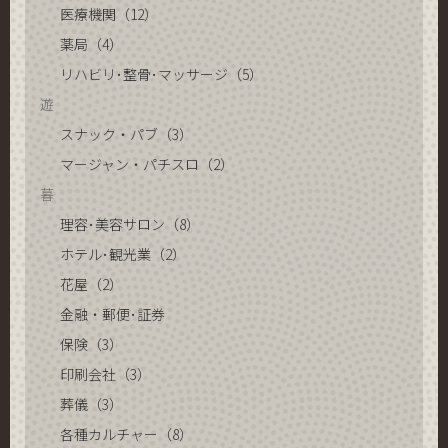
医療機関（12）
薬局（4）
リハビリ･整骨･マッサージ（5）
遊
スナック・パブ（3）
マージャン・パチスロ（2）
暮
理容･美容サロン（8）
ホテル･観光業（2）
花屋（2）
金融・郵便･証券
保険（3）
印刷会社（3）
葬儀（3）
各種カルチャー（8）