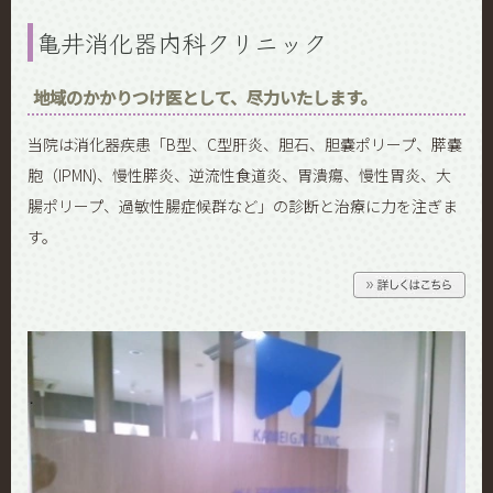
亀井消化器内科クリニック
地域のかかりつけ医として、尽力いたします。
当院は消化器疾患「B型、C型肝炎、胆石、胆嚢ポリープ、膵嚢
胞（IPMN)、慢性膵炎、逆流性食道炎、胃潰瘍、慢性胃炎、大
腸ポリープ、過敏性腸症候群など」の診断と治療に力を注ぎま
す。