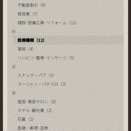
不動産取引（9）
賃貸業（7）
建設･設備工事･リフォーム（11）
医
医療機関（12）
薬局（4）
リハビリ･整骨･マッサージ（5）
遊
スナック・パブ（3）
マージャン・パチスロ（2）
暮
理容･美容サロン（8）
ホテル･観光業（2）
花屋（2）
金融・郵便･証券