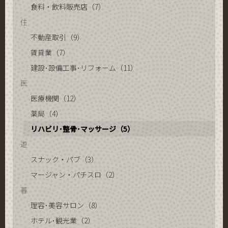
食料・飲料販売店（7）
住
不動産取引（9）
賃貸業（7）
建設･設備工事･リフォーム（11）
医
医療機関（12）
薬局（4）
リハビリ･整骨･マッサージ（5）
遊
スナック・パブ（3）
マージャン・パチスロ（2）
暮
理容･美容サロン（8）
ホテル･観光業（2）