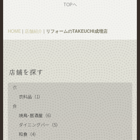
TOPへ
HOME
|
店舗紹介
|
リフォームのTAKEUCHI成増店
店舗を探す
衣
衣料品（1）
食
焼鳥･居酒屋（6）
ダイニングバー（5）
和食（4）