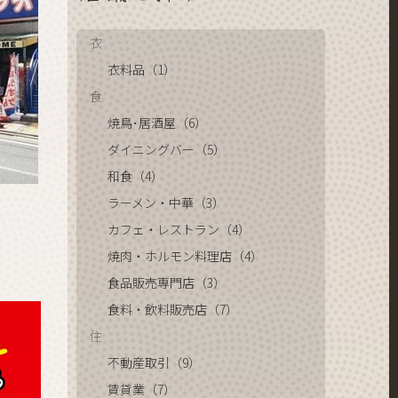
衣
衣料品（1）
食
焼鳥･居酒屋（6）
ダイニングバー（5）
和食（4）
ラーメン・中華（3）
カフェ・レストラン（4）
焼肉・ホルモン料理店（4）
食品販売専門店（3）
食料・飲料販売店（7）
住
不動産取引（9）
賃貸業（7）