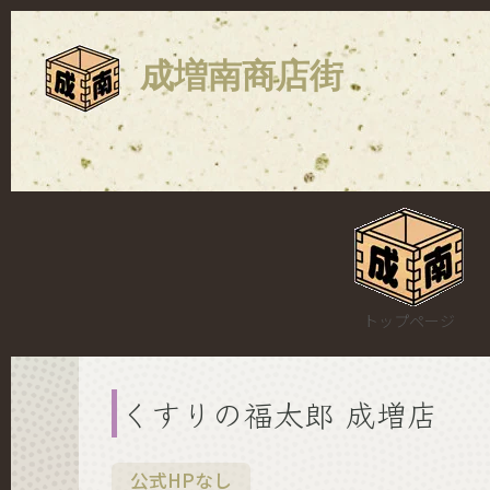
成増南商店街
トップページ
くすりの福太郎 成増店
公式HPなし