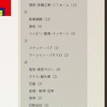
建設･設備工事･リフォーム（11）
医
医療機関（12）
薬局（4）
リハビリ･整骨･マッサージ（5）
遊
スナック・パブ（3）
マージャン・パチスロ（2）
暮
理容･美容サロン（8）
ホテル･観光業（2）
花屋（2）
金融・郵便･証券
保険（3）
印刷会社（3）