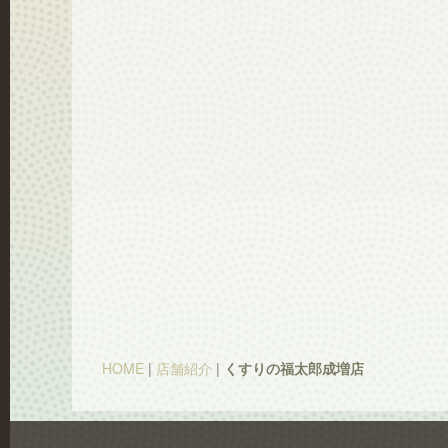
HOME
|
店舗紹介
|
くすりの福太郎成増店