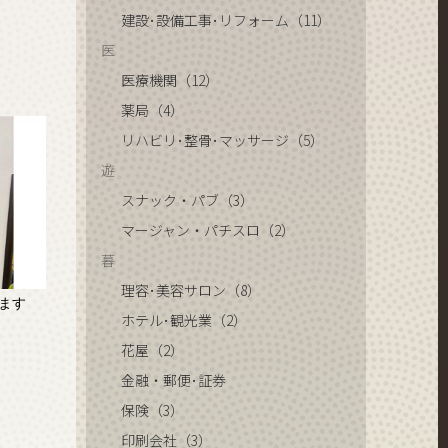
建設･設備工事･リフォーム（11）
医
医療機関（12）
薬局（4）
リハビリ･整骨･マッサージ（5）
遊
スナック・パブ（3）
マージャン・パチスロ（2）
暮
理容･美容サロン（8）
ます
ホテル･観光業（2）
花屋（2）
金融・郵便･証券
保険（3）
印刷会社（3）