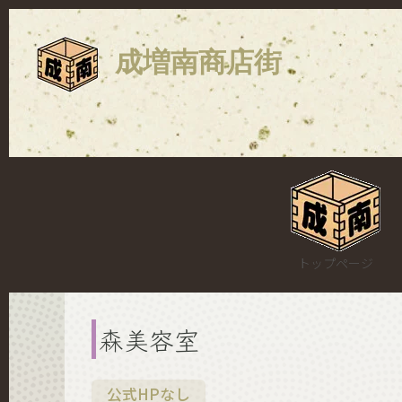
成増南商店街
トップページ
森美容室
公式HPなし